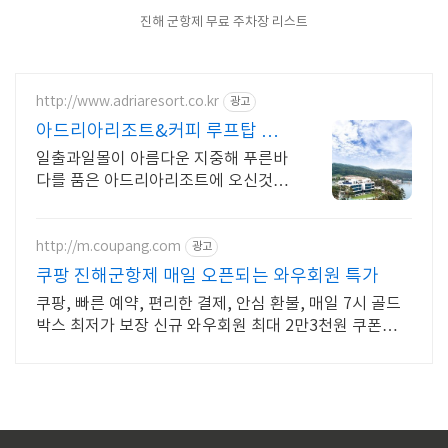
진해 군항제 무료 주차장 리스트
http://www.adriaresort.co.kr
광고
아드리아리조트&커피 루프탑 수
영장,루프탑 바베큐
일출과일몰이 아름다운 지중해 푸른바
다를 품은 아드리아리조트에 오신것을
환영합니다
http://m.coupang.com
광고
쿠팡 진해군항제 매일 오픈되는 와우회원 특가
쿠팡, 빠른 예약, 편리한 결제, 안심 환불, 매일 7시 골드
박스 최저가 보장 신규 와우회원 최대 2만3천원 쿠폰팩
+5% 추가적립 혜택! 여행도 이제 쿠팡에서!